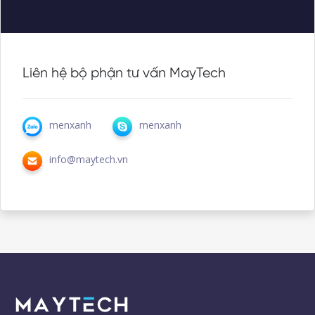
Liên hệ bộ phận tư vấn MayTech
menxanh
menxanh
info@maytech.vn