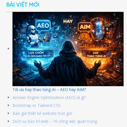
BÀI VIẾT MỚI
Tối ưu hay thao túng AI – AEO hay AIM?
Answer Engine Optimization (AEO) là gì?
Bootstrap vs Tailwind CSS
Báo giá thiết kế website trọn gói
Dịch vụ bảo trì web – 10 công việc quan trọng