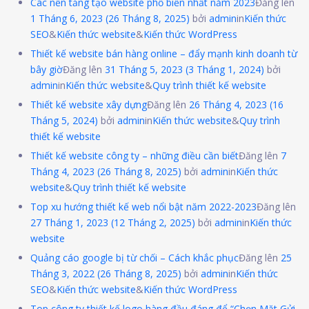
Các nền tảng tạo website phổ biến nhất năm 2023
Đăng lên
1 Tháng 6, 2023
(26 Tháng 8, 2025)
bởi
admin
in
Kiến thức
SEO
&
Kiến thức website
&
Kiến thức WordPress
Thiết kế website bán hàng online – đẩy mạnh kinh doanh từ
bây giờ
Đăng lên
31 Tháng 5, 2023
(3 Tháng 1, 2024)
bởi
admin
in
Kiến thức website
&
Quy trình thiết kế website
Thiết kế website xây dựng
Đăng lên
26 Tháng 4, 2023
(16
Tháng 5, 2024)
bởi
admin
in
Kiến thức website
&
Quy trình
thiết kế website
Thiết kế website công ty – những điều cần biết
Đăng lên
7
Tháng 4, 2023
(26 Tháng 8, 2025)
bởi
admin
in
Kiến thức
website
&
Quy trình thiết kế website
Top xu hướng thiết kế web nổi bật năm 2022-2023
Đăng lên
27 Tháng 1, 2023
(12 Tháng 2, 2025)
bởi
admin
in
Kiến thức
website
Quảng cáo google bị từ chối – Cách khắc phục
Đăng lên
25
Tháng 3, 2022
(26 Tháng 8, 2025)
bởi
admin
in
Kiến thức
SEO
&
Kiến thức website
&
Kiến thức WordPress
Top công ty thiết kế logo hàng đầu đáng để “Chọn Mặt Gửi